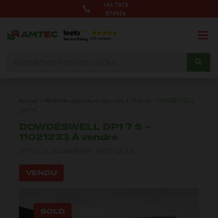
+44 7876
876926
Accueil
>
Machines agricoles et agricoles
>
Charrue
>
DOWDESWELL
DP1 7 S
DOWDESWELL DP1 7 S -
11021233 À vendre
STOCK NUMBER: 11021233
VENDU
SOLD