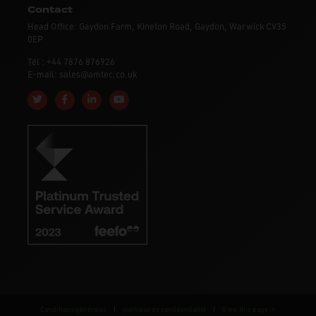
Contact
Head Office: Gaydon Farm, Kineton Road, Gaydon, Warwick CV35
0EP
Tél : +44 7876 876926
E-mail: sales@amtec.co.uk
Follow us on Twitter
Like us on Facebook
Connect with us on Linkedin
Subscribe to us on YouTube
Conditions générales
|
politique de confidentialité
|
View this page in