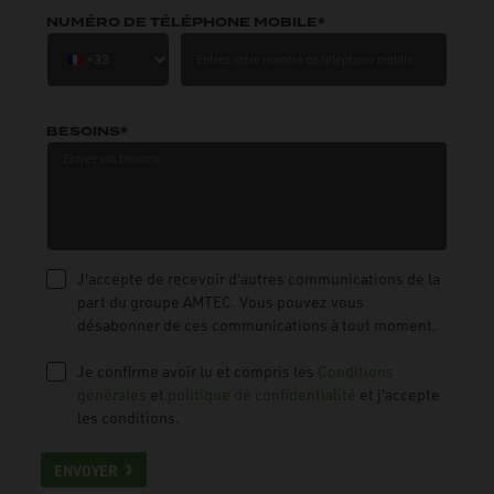
NUMÉRO DE TÉLÉPHONE MOBILE*
BESOINS*
J'accepte de recevoir d'autres communications de la
part du groupe AMTEC. Vous pouvez vous
désabonner de ces communications à tout moment.
Je confirme avoir lu et compris les
Conditions
générales
et
politique de confidentialité
et j'accepte
les conditions.
ENVOYER