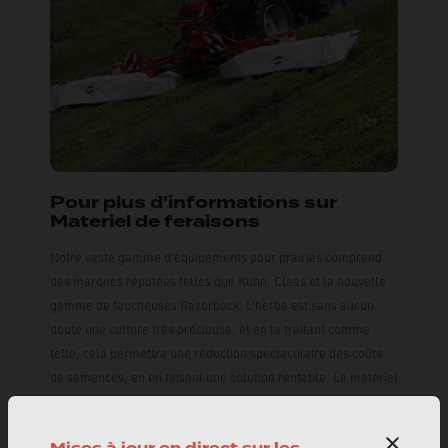
Pour plus d'informations sur
Materiel de feraisons
Notre vaste gamme d'équipements pour prairies comprend
des marques réputées telles que Kuhn, Claas et la nouvelle
gamme de faucheuses Razorback. L'herbe est sans aucun
doute une culture très précieuse, et en la traitant comme
telle, cela permettra une réduction spectaculaire des coûts
de semences, en en faisant une solution rentable. Le matériel
de prairie est utilisé pour les prés afin d'atteindre leur
potentiel ultime en rendement et en qualité. En plus du