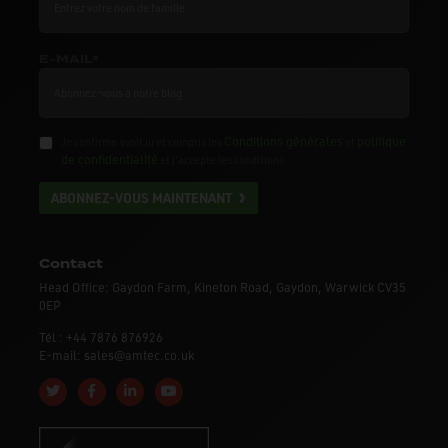
E-MAIL*
Conditions générales
politique
Je confirme avoir lu et compris les
et
de confidentialité
et j'accepte les conditions.
ABONNEZ-VOUS MAINTENANT
Contact
Head Office: Gaydon Farm, Kineton Road, Gaydon, Warwick CV35
0EP
Tél : +44 7876 876926
E-mail: sales@amtec.co.uk
Follow us on Twitter
Like us on Facebook
Connect with us on Linkedin
Subscribe to us on YouTube