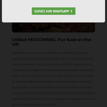
SUIVEZ SUR WHATSAPP
Utilisé MCCONNEL For Sale in the
UK
McConnel est une marque leader de machines agricoles,
réputée pour la production de taille-haies. L'entreprise a été
révolutionnée en 1948, lorsque la société McConnel s'est vu
vendre les conceptions et les droits pour fabriquer le premier
taille-haie monté sur tracteur, ce qui l'a propulsé sur la carte
en tant que fabricant de premier plan de machines agricoles
et agricoles. Le taille-haie McConnel a contribué à relancer
leur progression vers le statut de marque leader de machines
agricoles au Royaume-Uni et a commencé la production de la
gamme de produits pour prairies.