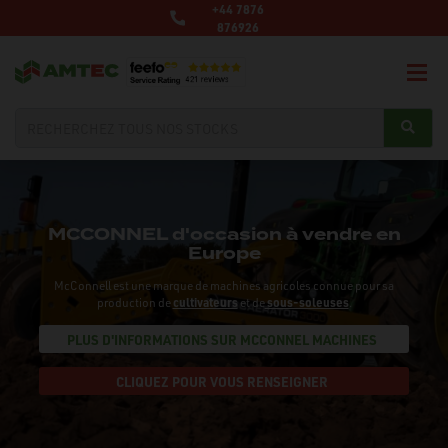
+44 7876
876926
MCCONNEL d'occasion à vendre en
Europe
McConnell est une marque de machines agricoles connue pour sa
production de
cultivateurs
et de
sous-soleuses
.
PLUS D'INFORMATIONS SUR MCCONNEL MACHINES
CLIQUEZ POUR VOUS RENSEIGNER