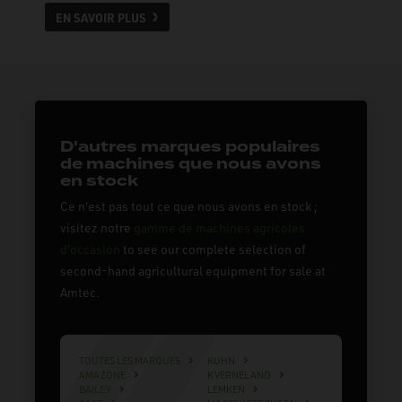
EN SAVOIR PLUS
D'autres marques populaires
de machines que nous avons
en stock
Ce n'est pas tout ce que nous avons en stock ;
visitez notre
gamme de machines agricoles
d'occasion
to see our complete selection of
second-hand agricultural equipment for sale at
Amtec.
TOUTES LES MARQUES
KUHN
AMAZONE
KVERNELAND
BAILEY
LEMKEN