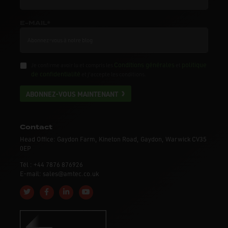
E-MAIL*
Conditions générales
politique
Je confirme avoir lu et compris les
et
de confidentialité
et j'accepte les conditions.
ABONNEZ-VOUS MAINTENANT
Contact
Head Office: Gaydon Farm, Kineton Road, Gaydon, Warwick CV35
0EP
Tél : +44 7876 876926
E-mail: sales@amtec.co.uk
Follow us on Twitter
Like us on Facebook
Connect with us on Linkedin
Subscribe to us on YouTube