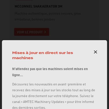
MCCONNEL SHAKAERATOR 3M
Machine authentique, pointes neuves, gros
emballeur, bonnes jambes
VOIR LE PRODUIT
Mises à jour en direct sur les
machines
N'attendez pas que les machines soient mises en
ligne…
Découvrez les nouveautés en avant-première et
recevez des mises à jour sur les stocks tout au long de
la journée directement sur votre téléphone. Suivez le
canal « AMTEC Machinery Updates » pour être informé
des dernières sorties.