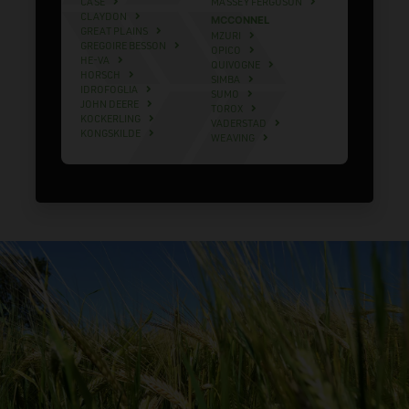
CASE
MASSEY FERGUSON
CLAYDON
MCCONNEL
GREAT PLAINS
MZURI
GREGOIRE BESSON
OPICO
HE-VA
QUIVOGNE
HORSCH
SIMBA
IDROFOGLIA
SUMO
JOHN DEERE
TOROX
KOCKERLING
VADERSTAD
KONGSKILDE
WEAVING