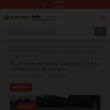
+44 7876
876926
Accueil
>
Machines agricoles et agricoles
>
Cultivateurs
>
CLAYDON
STRAW HARROW 7.5M
CLAYDON STRAW HARROW 7.5M
- 11020252 À vendre
STOCK NUMBER: 11020252
VENDU
SOLD