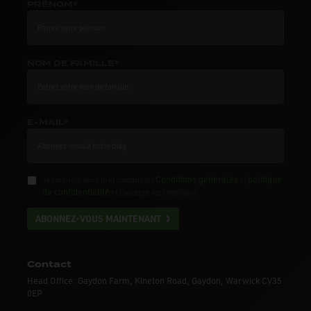
PRÉNOM*
NOM DE FAMILLE*
E-MAIL*
Conditions générales
politique
Je confirme avoir lu et compris les
et
de confidentialité
et j'accepte les conditions.
ABONNEZ-VOUS MAINTENANT
Contact
Head Office: Gaydon Farm, Kineton Road, Gaydon, Warwick CV35
0EP