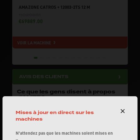
AMAZONE CATROS + 12003-2TS 12 M
11020801
€69889.00
VOIR LA MACHINE
V
AVIS DES CLIENTS
Ce que les gens disent à propos
d'AMTEC
Note moyenne des clients:
4.7/5
Mises à jour en direct sur les
Lire tous les avis
machines
N'attendez pas que les machines soient mises en