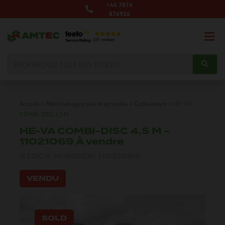
+44 7876
876926
Accueil
>
Machines agricoles et agricoles
>
Cultivateurs
>
HE-VA
COMBI-DISC 4,5 M
HE-VA COMBI-DISC 4,5 M -
11021069 À vendre
STOCK NUMBER: 11021069
VENDU
SOLD