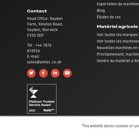
Exportation de machines
Blog
Contact
Études de cas
Head Office: Gaydon
Farm, Kineton Road,
Matériel agricole
Gaydon, Warwick
Voir toutes les marques
CV35 0EP
Voir toutes les machine
Tél : +44 7876
Nouvelles machines en 
876926
Prochainement, machin
E-mail:
Vendre du matériel à 
sales@amtec.co.uk
Follow us on Twitter
Like us on Facebook
Connect with us on Linkedin
Subscribe to us on YouTube
This website stores cookies on yo