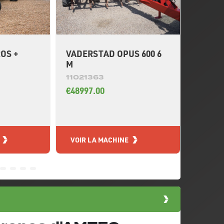
OS +
VADERSTAD OPUS 600 6
VÄDER
M
CR650 
11021363
11020
€48997.00
€24498
VOIR LA MACHINE
VOIR L