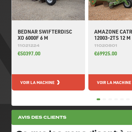
BEDNAR SWIFTERDISC
AMAZONE CATR
XO 6000F 6 M
12003-2TS 12 M
11021224
11020801
€50397.00
€69925.00
VOIR LA MACHINE
VOIR LA MACHINE
AVIS DES CLIENTS