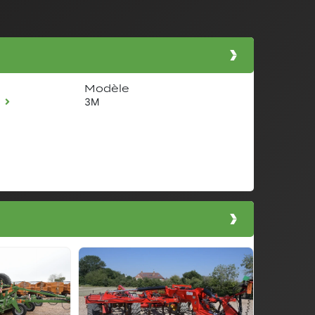
Modèle
S
3M