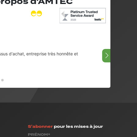
 propos d'AMTEC
ssus d'achat, entreprise très honnête et
Très bi
08/07/
S'abonner
pour les mises à jour
PRÉNOM*