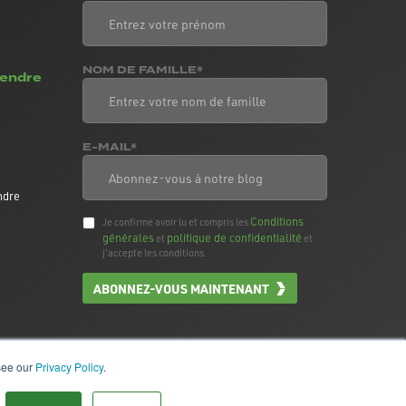
NOM DE FAMILLE*
vendre
E-MAIL*
ndre
Conditions
Je confirme avoir lu et compris les
générales
politique de confidentialité
et
et
j'accepte les conditions.
ABONNEZ-VOUS MAINTENANT
 see our
Privacy Policy
.