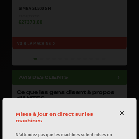
SIMBA SL500 5 M
11020791
€27373.00
VOIR LA MACHINE
V
AVIS DES CLIENTS
Ce que les gens disent à propos
d'AMTEC
Note moyenne des clients:
4.7/5
Mises à jour en direct sur les
Lire tous les avis
machines
N'attendez pas que les machines soient mises en