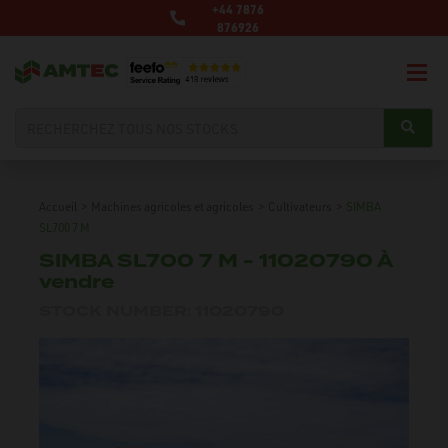
+44 7876
876926
Accueil
>
Machines agricoles et agricoles
>
Cultivateurs
>
SIMBA
SL700 7 M
SIMBA SL700 7 M - 11020790 À
vendre
STOCK NUMBER: 11020790