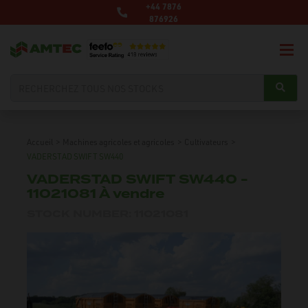
+44 7876
876926
Accueil
>
Machines agricoles et agricoles
>
Cultivateurs
>
VADERSTAD SWIFT SW440
VADERSTAD SWIFT SW440 -
11021081 À vendre
STOCK NUMBER: 11021081