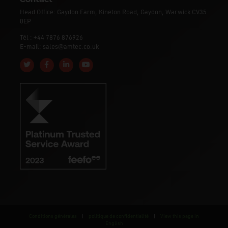
Head Office: Gaydon Farm, Kineton Road, Gaydon, Warwick CV35
0EP
Tél : +44 7876 876926
E-mail: sales@amtec.co.uk
Follow us on Twitter
Like us on Facebook
Connect with us on Linkedin
Subscribe to us on YouTube
Conditions générales
|
politique de confidentialité
|
View this page in
English