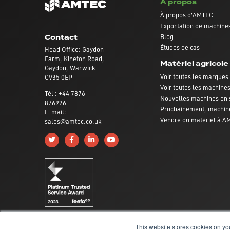
À propos
À propos d'AMTEC
Exportation de machines
Blog
Contact
Études de cas
Head Office: Gaydon
Farm, Kineton Road,
Matériel agricole
Gaydon, Warwick
Voir toutes les marques
CV35 0EP
Voir toutes les machine
Tél : +44 7876
Nouvelles machines en 
876926
Prochainement, machin
E-mail:
Vendre du matériel à 
sales@amtec.co.uk
Follow us on Twitter
Like us on Facebook
Connect with us on Linkedin
Subscribe to us on YouTube
This website stores cookies on yo