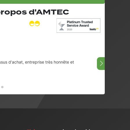
 propos d'AMTEC
ssus d'achat, entreprise très honnête et
Très bi
08/07/