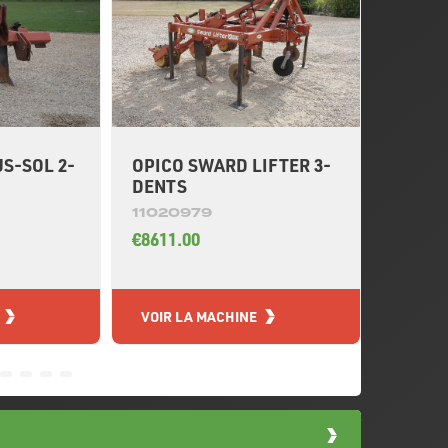
S-SOL 2-
OPICO SWARD LIFTER 3-
HE-VA 
DENTS
11020
11020979
€51736
€8611.00
VOIR LA MACHINE
VOIR L