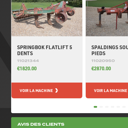
SPRINGBOK FLATLIFT 5
SPALDINGS SOU
DENTS
PIEDS
11021344
11020950
€1820.00
€2870.00
VOIR LA MACHINE
VOIR LA MACHINE
AVIS DES CLIENTS