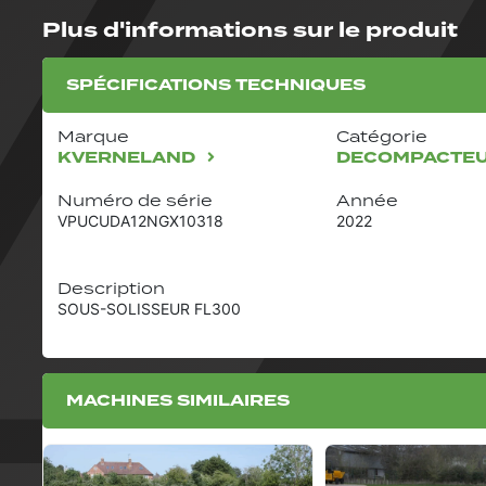
Plus d'informations sur le produit
SPÉCIFICATIONS TECHNIQUES
Marque
Catégorie
KVERNELAND
DECOMPACTE
Numéro de série
Année
VPUCUDA12NGX10318
2022
Description
SOUS-SOLISSEUR FL300
MACHINES SIMILAIRES