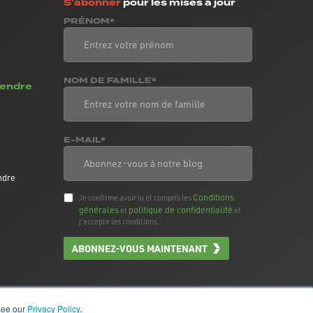
S'abonner
pour les mises à jour
PRÉNOM*
NOM DE FAMILLE*
vendre
E-MAIL*
ndre
Conditions
Je confirme avoir lu et compris les
générales
politique de confidentialité
et
et
j'accepte les conditions.
ABONNEZ-VOUS MAINTENANT
 see our
Privacy Policy
.