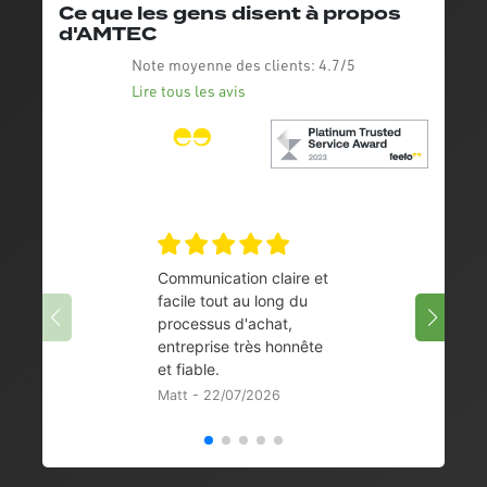
Ce que les gens disent à propos
d'AMTEC
Note moyenne des clients:
4.7/5
Lire tous les avis
Communication claire et
Très b
facile tout au long du
08/07/
processus d'achat,
entreprise très honnête
et fiable.
Matt - 22/07/2026