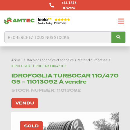
+44 7876
876926
Accueil
>
Machines agricoles et agricoles
>
Matériel d'irrigation
>
IDROFOGLIA TURBOCAR 110/470 G5
IDROFOGLIA TURBOCAR 110/470
G5 - 11013092 À vendre
STOCK NUMBER: 11013092
VENDU
SOLD