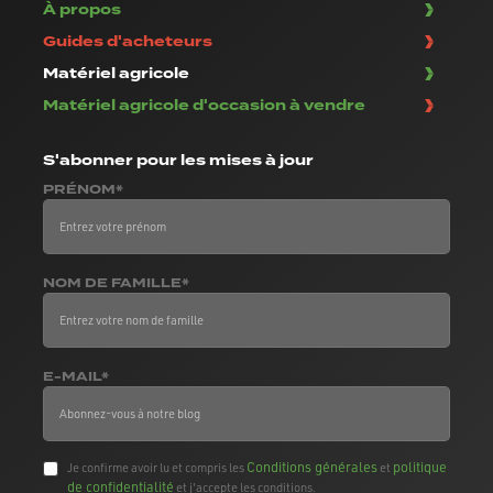
À propos
Guides d'acheteurs
Matériel agricole
Matériel agricole d'occasion à vendre
S'abonner
pour les mises à jour
PRÉNOM*
NOM DE FAMILLE*
E-MAIL*
Conditions générales
politique
Je confirme avoir lu et compris les
et
de confidentialité
et j'accepte les conditions.