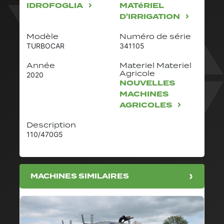
IDROFOGLIA
MATéRIEL
D'IRRIGATION
Modèle
Numéro de série
TURBOCAR
341105
Année
Materiel Materiel
Agricole
2020
NOUVELLES
MACHINES
AGRICOLES
Description
110/470G5
MACHINES SIMILAIRES