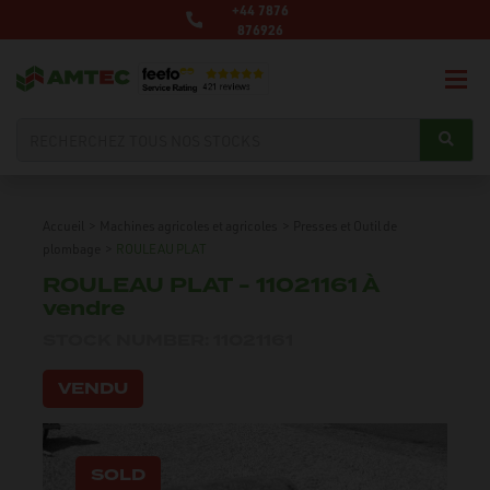
+44 7876
876926
Accueil
>
Machines agricoles et agricoles
>
Presses et Outil de
plombage
>
ROULEAU PLAT
ROULEAU PLAT - 11021161 À
vendre
STOCK NUMBER: 11021161
VENDU
SOLD