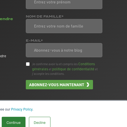
NOM DE FAMILLE*
vendre
E-MAIL*
ndre
Conditions
Je confirme avoir lu et compris les
générales
politique de confidentialité
et
et
j'accepte les conditions.
ABONNEZ-VOUS MAINTENANT
 see our
Privacy Policy
.
Continue
Decline