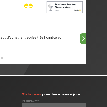
ssus d'achat, entreprise très honnête et
Très bi
08/07/
S'abonner
pour les mises à jour
PRÉNOM*