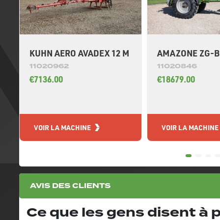
KUHN AERO AVADEX 12 M
AMAZONE ZG-B 
11020962
11020846
€7136.00
€18679.00
VOIR LA MACHINE
VOIR LA MACHINE
AVIS DES CLIENTS
Ce que les gens disent à