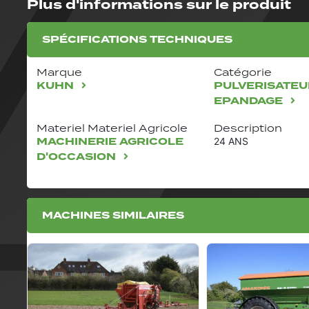
Plus d'informations sur le produit
SPÉCIFICATIONS TECHNIQUES
Marque
Catégorie
KUHN
PULVERISATEU
EPANDAGE
Materiel Materiel Agricole
Description
MACHINERIE AGRICOLE
24 ANS
D'OCCASION
MACHINES SIMILAIRES