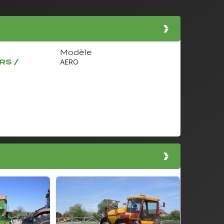
Modèle
RS /
AERO