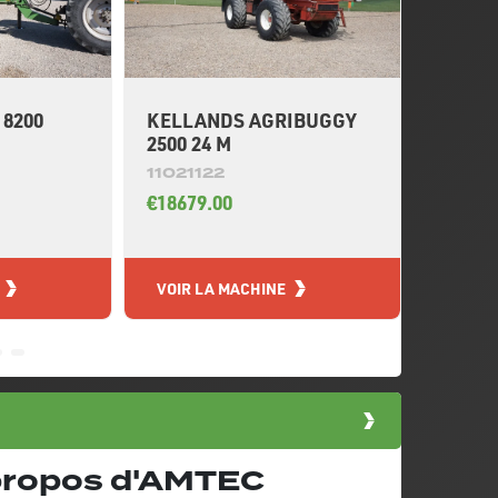
8200
KELLANDS AGRIBUGGY
KRM M
2500 24 M
L
11021122
11020
€18679.00
€11473
VOIR LA MACHINE
VOIR L
 propos d'AMTEC