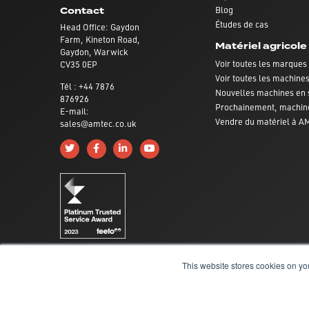
Blog
Contact
Études de cas
Head Office: Gaydon
Farm, Kineton Road,
Matériel agricole
Gaydon, Warwick
Voir toutes les marques
CV35 0EP
Voir toutes les machine
Tél : +44 7876
Nouvelles machines en 
876926
Prochainement, machin
E-mail:
Vendre du matériel à 
sales@amtec.co.uk
Follow us on Twitter
Like us on Facebook
Connect with us on Linkedin
Subscribe to us on YouTube
This website stores cookies on yo
Conditions générales
|
politique de confidentialité