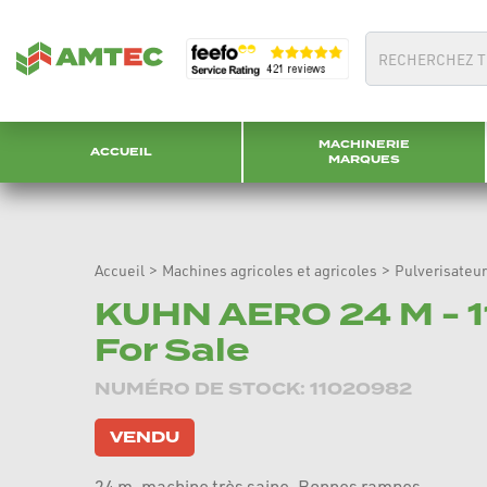
MACHINERIE
ACCUEIL
MARQUES
Accueil
>
Machines agricoles et agricoles
>
Pulverisateu
KUHN AERO 24 M - 
For Sale
NUMÉRO DE STOCK: 11020982
VENDU
24 m, machine très saine. Bonnes rampes.