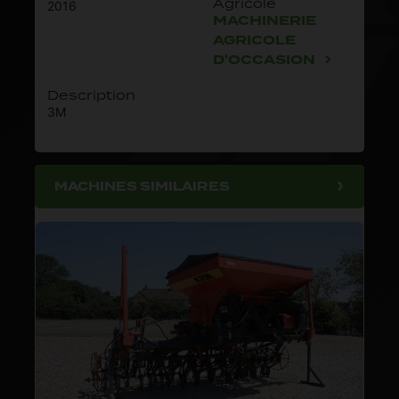
Agricole
2016
MACHINERIE
AGRICOLE
D'OCCASION
Description
3M
MACHINES SIMILAIRES