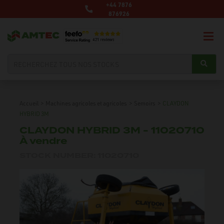
+44 7876
876926
Accueil
>
Machines agricoles et agricoles
>
Semoirs
>
CLAYDON
HYBRID 3M
CLAYDON HYBRID 3M - 11020710
À vendre
STOCK NUMBER: 11020710