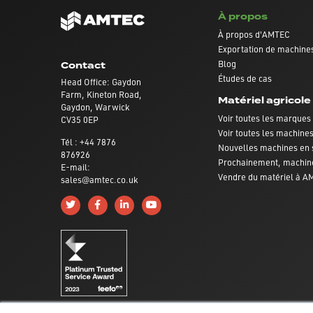
À propos
À propos d'AMTEC
Exportation de machines
Blog
Contact
Études de cas
Head Office: Gaydon
Farm, Kineton Road,
Matériel agricole
Gaydon, Warwick
Voir toutes les marques
CV35 0EP
Voir toutes les machine
Tél : +44 7876
Nouvelles machines en 
876926
Prochainement, machin
E-mail:
Vendre du matériel à 
sales@amtec.co.uk
Follow us on Twitter
Like us on Facebook
Connect with us on Linkedin
Subscribe to us on YouTube