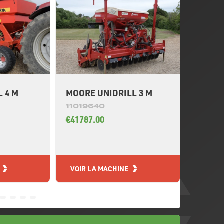
LEMKE
 4 M
MOORE UNIDRILL 3 M
FRONT
11019640
110214
€41787.00
€15329
VOIR LA MACHINE
VOIR L