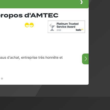
 propos d'AMTEC
ssus d'achat, entreprise très honnête et
Très bi
08/07/