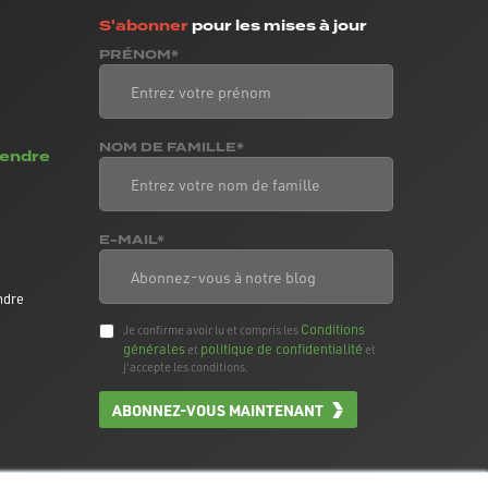
S'abonner
pour les mises à jour
PRÉNOM*
NOM DE FAMILLE*
vendre
E-MAIL*
ndre
Conditions
Je confirme avoir lu et compris les
générales
politique de confidentialité
et
et
j'accepte les conditions.
ABONNEZ-VOUS MAINTENANT