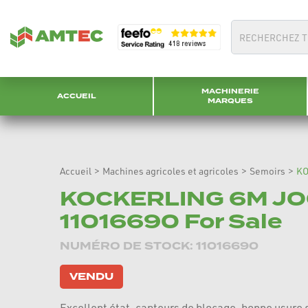
MACHINERIE
ACCUEIL
MARQUES
Accueil
>
Machines agricoles et agricoles
>
Semoirs
>
KO
KOCKERLING 6M JO
11016690 For Sale
NUMÉRO DE STOCK: 11016690
VENDU
Excellent état, capteurs de blocage, bonne usure 