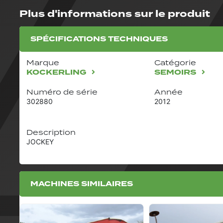
Plus d'informations sur le produit
SPÉCIFICATIONS TECHNIQUES
Marque
Catégorie
KOCKERLING
SEMOIRS
Numéro de série
Année
302880
2012
Description
JOCKEY
MACHINES SIMILAIRES