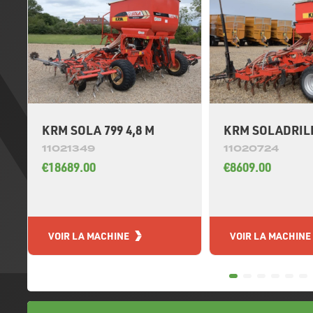
KRM SOLA 799 4,8 M
KRM SOLADRILL
11021349
11020724
€18689.00
€8609.00
VOIR LA MACHINE
VOIR LA MACHINE