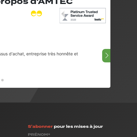
 propos d'AMTEC
ssus d'achat, entreprise très honnête et
Très bi
08/07/
S'abonner
pour les mises à jour
PRÉNOM*