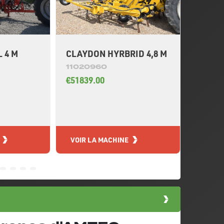
 4 M
CLAYDON HYRBRID 4,8 M
KUHN 
11020960
11021
€51839.00
€19518
VOIR LA MACHINE
VOIR L