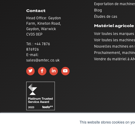
Exportation de machines
Blog
Contact
Études de cas
Head Office: Gaydon
Farm, Kineton Road,
Matériel agricole
Gaydon, Warwick
Voir toutes les marques
CV35 0EP
Voir toutes les machine
Tél : +44 7876
Nouvelles machines en 
876926
Prochainement, machin
E-mail:
Vendre du matériel à 
sales@amtec.co.uk
Follow us on Twitter
Like us on Facebook
Connect with us on Linkedin
Subscribe to us on YouTube
This website stores cookies on yo