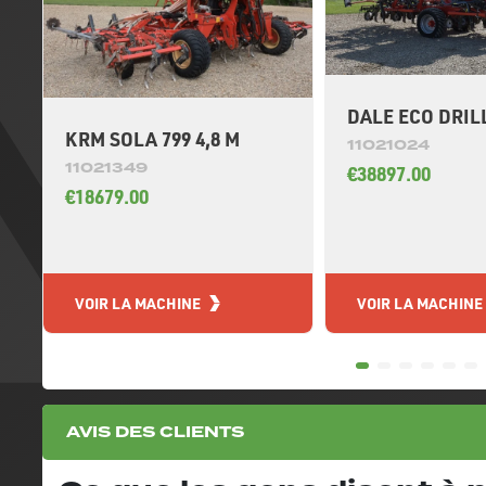
DALE ECO DRILL
KRM SOLA 799 4,8 M
11021024
11021349
€38897.00
€18679.00
VOIR LA MACHINE
VOIR LA MACHINE
AVIS DES CLIENTS