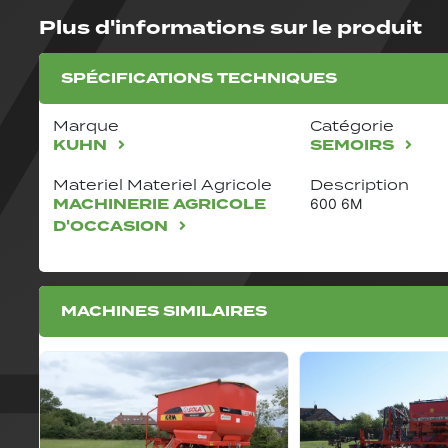
Plus d'informations sur le produit
SPÉCIFICATIONS TECHNIQUES
Marque
Catégorie
KUHN
SEMOIRS
Materiel Materiel Agricole
Description
MACHINERIE AGRICOLE
600 6M
D'OCCASION
MACHINES SIMILAIRES