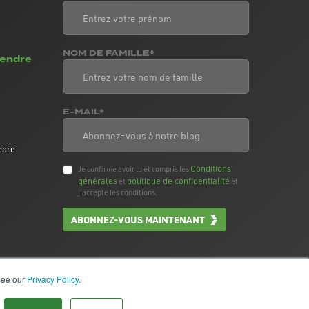
NOM DE FAMILLE*
vendre
E-MAIL*
ndre
Conditions
Je confirme avoir lu et compris les
générales
politique de confidentialité
et
et
j'accepte les conditions.
ABONNEZ-VOUS MAINTENANT
 see our
Privacy Policy
.