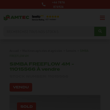
+44 7876
876926
Accueil
>
Machines agricoles et agricoles
>
Semoirs
>
SIMBA
FREEFLOW 4M
SIMBA FREEFLOW 4M -
11015566 À vendre
STOCK NUMBER: 11015566
VENDU
SOLD