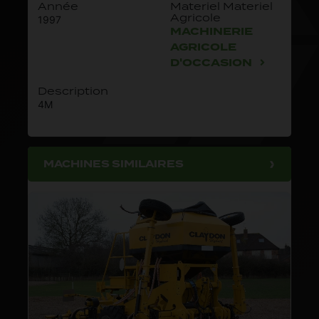
Année
Materiel Materiel
Agricole
1997
MACHINERIE
AGRICOLE
D'OCCASION
Description
4M
MACHINES SIMILAIRES