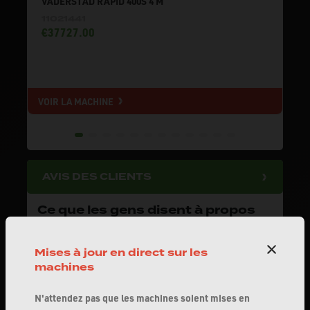
VÄDERSTAD RAPID 400S 4 M
11021441
€37727.00
VOIR LA MACHINE
V
AVIS DES CLIENTS
Ce que les gens disent à propos
d'AMTEC
Note moyenne des clients:
4.7/5
Mises à jour en direct sur les
Lire tous les avis
machines
N'attendez pas que les machines soient mises en