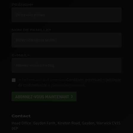
PRÉNOM*
NOM DE FAMILLE*
E-MAIL*
Conditions générales
politique
Je confirme avoir lu et compris les
et
de confidentialité
et j'accepte les conditions.
ABONNEZ-VOUS MAINTENANT
Contact
Head Office: Gaydon Farm, Kineton Road, Gaydon, Warwick CV35
0EP