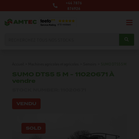
+44 7876
876926
Accueil
>
Machines agricoles et agricoles
>
Semoirs
>
SUMO DTS5 5 M
SUMO DTS5 5 M - 11020671 À
vendre
STOCK NUMBER: 11020671
VENDU
SOLD