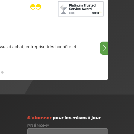
ssus d'achat, entreprise très honnête et
Très bi
08/07/
S'abonner
pour les mises à jour
PRÉNOM*