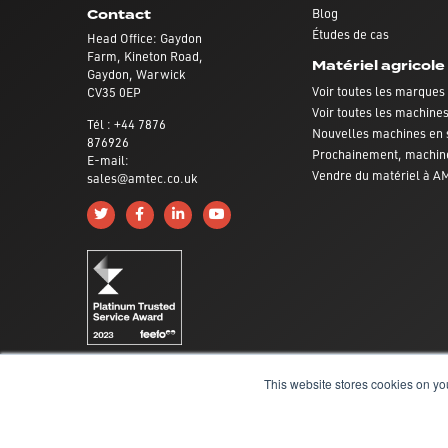
Blog
Contact
Études de cas
Head Office: Gaydon
Farm, Kineton Road,
Matériel agricole
Gaydon, Warwick
Voir toutes les marques
CV35 0EP
Voir toutes les machine
Tél : +44 7876
Nouvelles machines en 
876926
Prochainement, machin
E-mail:
Vendre du matériel à 
sales@amtec.co.uk
Follow us on Twitter
Like us on Facebook
Connect with us on Linkedin
Subscribe to us on YouTube
This website stores cookies on yo
Conditions générales
|
politique de confidentialité