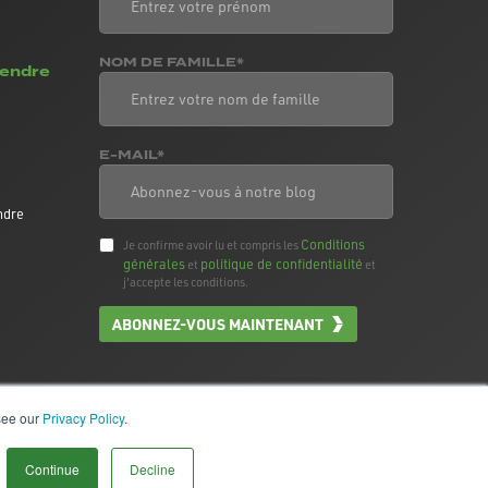
NOM DE FAMILLE*
vendre
E-MAIL*
ndre
Conditions
Je confirme avoir lu et compris les
générales
politique de confidentialité
et
et
j'accepte les conditions.
ABONNEZ-VOUS MAINTENANT
 see our
Privacy Policy
.
Continue
Decline