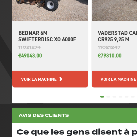
BEDNAR 6M
VADERSTAD CA
SWIFTERDISC XO 6000F
CR925 9,25 M
11021274
11021247
€49043.00
€79310.00
VOIR LA MACHINE
VOIR LA MACHINE
AVIS DES CLIENTS
Ce que les gens disent à