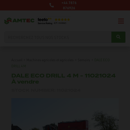
+44 7876
876926
Accueil
>
Machines agricoles et agricoles
>
Semoirs
>
DALE ECO
DRILL 4 M
DALE ECO DRILL 4 M - 11021024
À vendre
STOCK NUMBER: 11021024