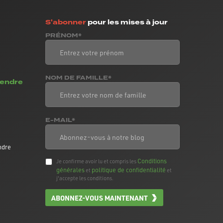
S'abonner
pour les mises à jour
PRÉNOM*
NOM DE FAMILLE*
vendre
E-MAIL*
ndre
Conditions
Je confirme avoir lu et compris les
générales
politique de confidentialité
et
et
j'accepte les conditions.
ABONNEZ-VOUS MAINTENANT