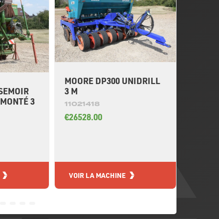
MOORE DP300 UNIDRILL
SEMOI
SEMOIR
3 M
11021
ÉMONTÉ 3
11021418
€2380.
€26528.00
VOIR LA MACHINE
VOIR L