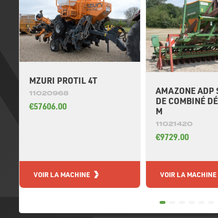
MZURI PROTIL 4T
AMAZONE ADP 
11020968
DE COMBINÉ D
€57606.00
M
11021420
€9729.00
VOIR LA MACHINE
VOIR LA MACHINE