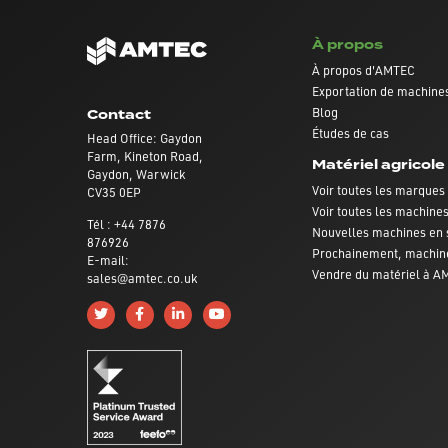
À propos
À propos d'AMTEC
Exportation de machines
Blog
Contact
Études de cas
Head Office: Gaydon
Farm, Kineton Road,
Matériel agricole
Gaydon, Warwick
Voir toutes les marques
CV35 0EP
Voir toutes les machine
Tél : +44 7876
Nouvelles machines en 
876926
Prochainement, machin
E-mail:
Vendre du matériel à 
sales@amtec.co.uk
Follow us on Twitter
Like us on Facebook
Connect with us on Linkedin
Subscribe to us on YouTube