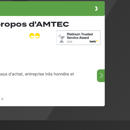
 propos d'AMTEC
ssus d'achat, entreprise très honnête et
Très bi
08/07/