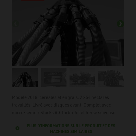
Modèle 2018, céréales et engrais. 2 254 hectares
travaillés. Livré avec disques avant. Complet avec
micro-semoir Stocks AG Turbo Jet et herse suiveuse.
PLUS D'INFORMATIONS SUR LE PRODUIT ET DES
MACHINES SIMILAIRES