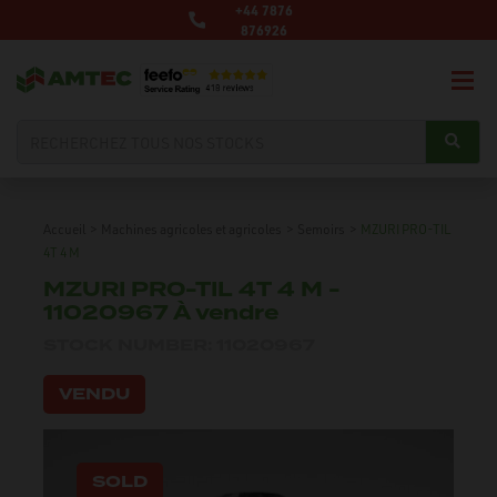
+44 7876
876926
Accueil
>
Machines agricoles et agricoles
>
Semoirs
>
MZURI PRO-TIL
4T 4 M
MZURI PRO-TIL 4T 4 M -
11020967 À vendre
STOCK NUMBER: 11020967
VENDU
SOLD