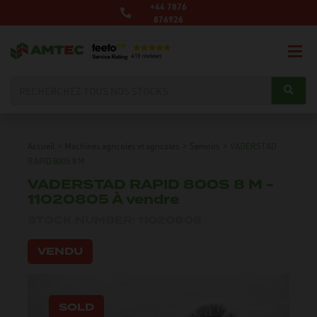
+44 7876
876926
Accueil
>
Machines agricoles et agricoles
>
Semoirs
>
VADERSTAD
RAPID 800S 8 M
VADERSTAD RAPID 800S 8 M -
11020805 À vendre
STOCK NUMBER: 11020805
VENDU
SOLD