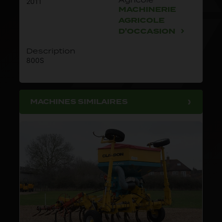
2011
MACHINERIE
AGRICOLE
D'OCCASION
Description
800S
MACHINES SIMILAIRES