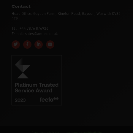
Contact
Head Office: Gaydon Farm, Kineton Road, Gaydon, Warwick CV35
0EP
Tél : +44 7876 876926
E-mail: sales@amtec.co.uk
Follow us on Twitter
Like us on Facebook
Connect with us on Linkedin
Subscribe to us on YouTube
Conditions générales
|
politique de confidentialité